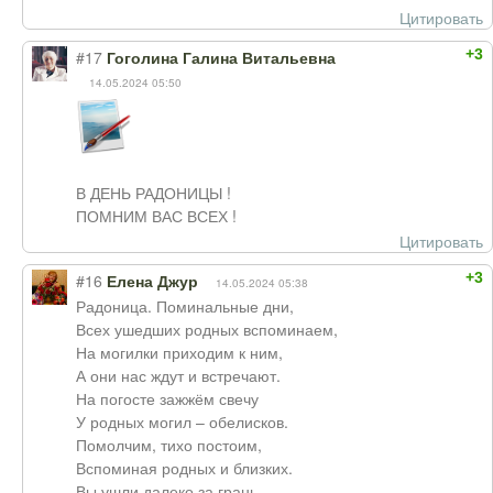
Цитировать
+3
#17
Гоголина Галина Витальевна
14.05.2024 05:50
В ДЕНЬ РАДОНИЦЫ !
ПОМНИМ ВАС ВСЕХ !
Цитировать
+3
#16
Елена Джур
14.05.2024 05:38
Радоница. Поминальные дни,
Всех ушедших родных вспоминаем,
На могилки приходим к ним,
А они нас ждут и встречают.
На погосте зажжём свечу
У родных могил – обелисков.
Помолчим, тихо постоим,
Вспоминая родных и близких.
Вы ушли далеко за грань,