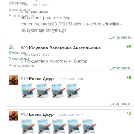
25.02.2025 15:49
С праздником
https://muz-podarok.ru/wp-
content/uploads/2017/02/Maslenica-idet-pozdravljaju-
muzykalnaja-otkrytka.gif
Цитировать
+2
#20
Юсупова Валентина Анатольевна
06.01.2025 15:59
С Рождеством Христовым, Виктор
Цитировать
+3
#19
Елена Джур
02.11.2024 09:39
Цитировать
+2
#18
Елена Джур
29.08.2024 06:14