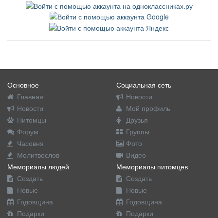
Основное
Социальная сеть
Главная
Новости
Новости
Мой профиль
Питомцы
Друзья
Форум
Группы
Часовня
Фото
Молитвослов
Видео
Мемориалы людей
Мемориалы питомцев
Создать
Создать
Новые
Новые
Годовщина
Годовщина
Подарки
Подарки