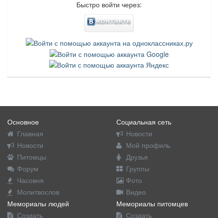
Быстро войти через:
Основное
Социальная сеть
Главная
Новости
Новости
Мой профиль
Питомцы
Друзья
Форум
Группы
Часовня
Фото
Молитвослов
Видео
Мемориалы людей
Мемориалы питомцев
Создать
Создать