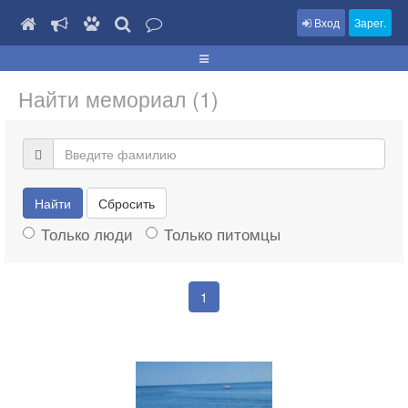
Вход
Зарег.
Найти мемориал (1)
Найти
Сбросить
Только люди
Только питомцы
1