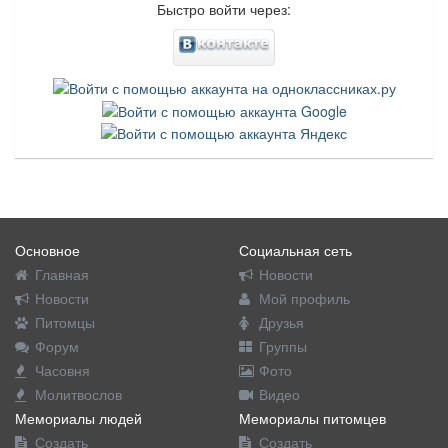
Быстро войти через:
Основное
Социальная сеть
Главная
Новости
Новости
Мой профиль
Питомцы
Друзья
Форум
Группы
Часовня
Фото
Молитвослов
Видео
Мемориалы людей
Мемориалы питомцев
Создать
Создать