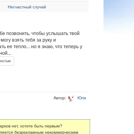
Несчастный случай
ебе позвонить, чтобы услышать твой
е могу взять тебя за руку и
ь ее тепло... но я знаю, что теперь у
ой...
ностью
Автор:
Юля
арков нет, хотите быть первым?
вляется безрекламным некоммерческим