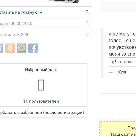
ставить на главную
дан: 06.05.2013
я не могу т
естили: 5 299
голос... я н
почувствоват
меня за спин
Читать пол
Избранный для:
Юля
11 пользователей
обавить в избранное (после регистрации)
Под
Наш сайт я