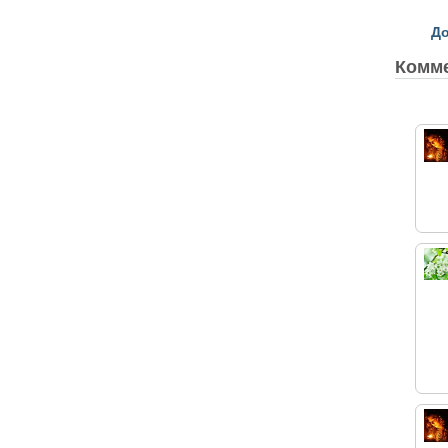
До
Комм