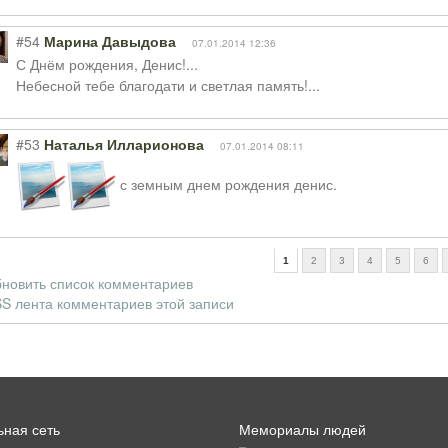
#54
Марина Давыдова
07.01.2014 12:36
С Днём рождения, Денис!...
Небесной тебе благодати и светлая память!...
#53
Наталья Илларионова
07.01.2014 08:11
с земным днем рождения денис.
1
2
3
4
5
6
новить список комментариев
S лента комментариев этой записи
ная сеть
Мемориалы людей