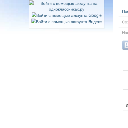
По
Соз
Нав
Д