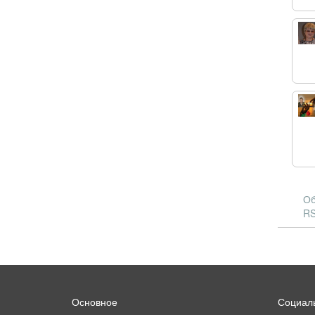
Об
RS
Основное
Социаль