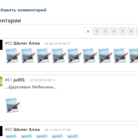
бавить комментарий
ентарии
1
2
3
4
5
6
#62
Шелег Алла
02.08.2016 08:37
#61
jull91
07.05.2016 09:11
...Царствие Небесное...
#60
Шелег Алла
29.12.2015 07:39