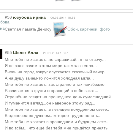
#56
юсубова ирина
06.05.2014 18:56
Светлая память Денису!
Обои, картинки, фото
#55
Шелег Алла
20.01.2014 10:57
Мне тебя не хватает...не спрашивай.. я не отвечу...
Я не знаю зачем в этом мире так мало тепла...
Вновь на город вокруг опускается сказочный вечер...
А на душу зачем-то ложится холодная мгла...
Мне тебя не хватает...так странно и так неизбежно
Разливается в грусти сгорающий в небе закат...
Отрешённо глядит на прошедшее день сумасшедший
И туманится взгляд...он наверное этому рад...
Мне тебя не хватает...в летящем полуденном свете..
В одиночестве душном.. которое трудно понять...
Мне тебя не хватает в прошедшем и будущем лете..
И во всём... что ещё без тебя мне придётся принять.