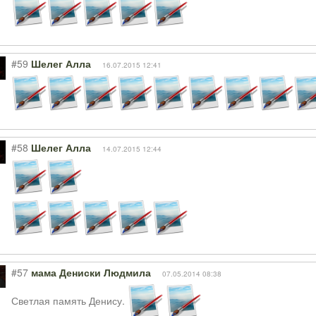
#59
Шелег Алла
16.07.2015 12:41
#58
Шелег Алла
14.07.2015 12:44
#57
мама Дениски Людмила
07.05.2014 08:38
Светлая память Денису.