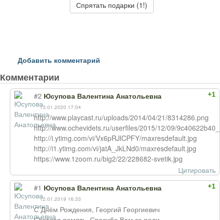
Спрятать подарки (1!)
Добавить комментарий
Комментарии
+1
#2
Юсупова Валентина Анатольевна
13.01.2020 17:04
http://www.playcast.ru/uploads/2014/04/21/8314286.png
http://www.ochevidets.ru/userfiles/2015/12/09/9c40622b40_
http://i.ytimg.com/vi/Vx6pRJlCPFY/maxresdefault.jpg
http://i1.ytimg.com/vi/jatA_JkLNd0/maxresdefault.jpg
https://www.1zoom.ru/big2/22/228682-svetik.jpg
Цитировать
+1
#1
Юсупова Валентина Анатольевна
12.01.2019 16:33
С Днём Рождения, Георгий Георгиевич
Светлая память. Спасибо Вам за роли