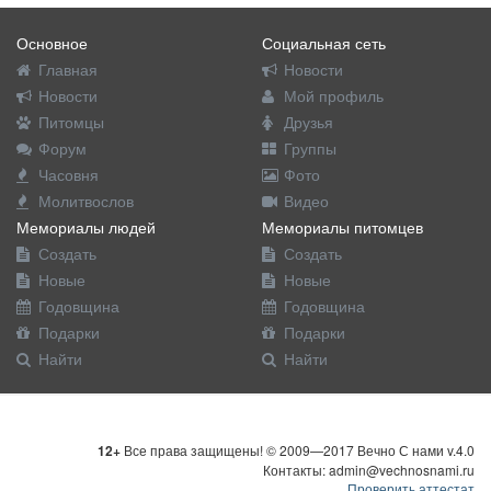
Основное
Социальная сеть
Главная
Новости
Новости
Мой профиль
Питомцы
Друзья
Форум
Группы
Часовня
Фото
Молитвослов
Видео
Мемориалы людей
Мемориалы питомцев
Создать
Создать
Новые
Новые
Годовщина
Годовщина
Подарки
Подарки
Найти
Найти
12+
Все права защищены! © 2009—2017 Вечно С нами v.4.0
Контакты: admin@vechnosnami.ru
Проверить аттестат