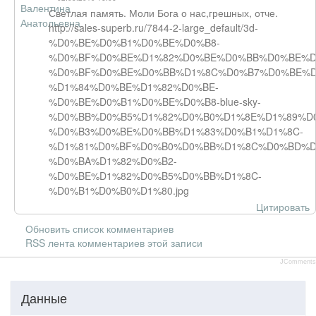
Светлая память. Моли Бога о нас,грешных, отче.
http://sales-superb.ru/7844-2-large_default/3d-
%D0%BE%D0%B1%D0%BE%D0%B8-
%D0%BF%D0%BE%D1%82%D0%BE%D0%BB%D0%BE%D
%D0%BF%D0%BE%D0%BB%D1%8C%D0%B7%D0%BE%D
%D1%84%D0%BE%D1%82%D0%BE-
%D0%BE%D0%B1%D0%BE%D0%B8-blue-sky-
%D0%BB%D0%B5%D1%82%D0%B0%D1%8E%D1%89%D0
%D0%B3%D0%BE%D0%BB%D1%83%D0%B1%D1%8C-
%D1%81%D0%BF%D0%B0%D0%BB%D1%8C%D0%BD%D
%D0%BA%D1%82%D0%B2-
%D0%BE%D1%82%D0%B5%D0%BB%D1%8C-
%D0%B1%D0%B0%D1%80.jpg
Цитировать
Обновить список комментариев
RSS лента комментариев этой записи
JComments
Данные