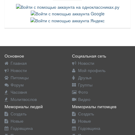
Основное
Социальная сеть
Главная
Новости
Новости
Мой профиль
Питомцы
Друзья
Форум
Группы
Часовня
Фото
Молитвослов
Видео
Мемориалы людей
Мемориалы питомцев
Создать
Создать
Новые
Новые
Годовщина
Годовщина