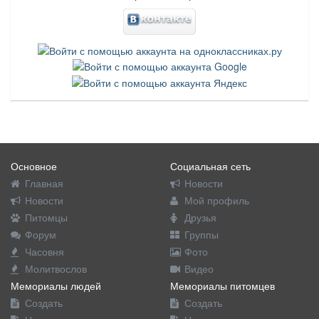
Основное
Социальная сеть
Главная
Новости
Новости
Мой профиль
Питомцы
Друзья
Форум
Группы
Часовня
Фото
Молитвослов
Видео
Мемориалы людей
Мемориалы питомцев
Создать
Создать