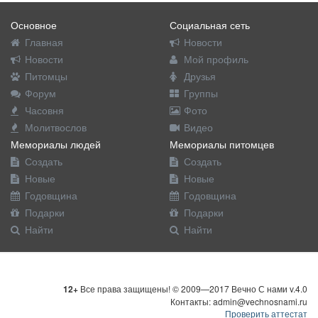
Основное
Социальная сеть
Главная
Новости
Новости
Мой профиль
Питомцы
Друзья
Форум
Группы
Часовня
Фото
Молитвослов
Видео
Мемориалы людей
Мемориалы питомцев
Создать
Создать
Новые
Новые
Годовщина
Годовщина
Подарки
Подарки
Найти
Найти
12+
Все права защищены! © 2009—2017 Вечно С нами v.4.0
Контакты: admin@vechnosnami.ru
Проверить аттестат