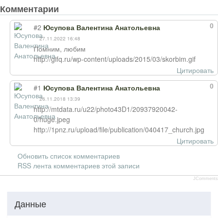
Комментарии
0
#2
Юсупова Валентина Анатольевна
27.11.2022 16:48
Помним, любим
http://gifq.ru/wp-content/uploads/2015/03/skorbim.gif
Цитировать
0
#1
Юсупова Валентина Анатольевна
26.11.2018 13:39
http://mtdata.ru/u22/photo43D1/20937920042-
0/huge.jpeg
http://1pnz.ru/upload/file/publication/040417_church.jpg
Цитировать
Обновить список комментариев
RSS лента комментариев этой записи
JComments
Данные