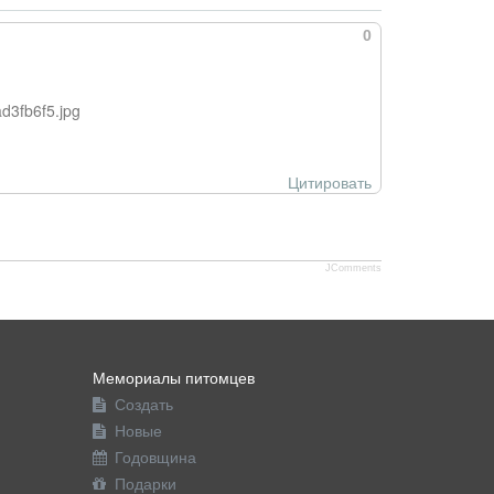
0
d3fb6f5.jpg
Цитировать
JComments
Мемориалы питомцев
Создать
Новые
Годовщина
Подарки