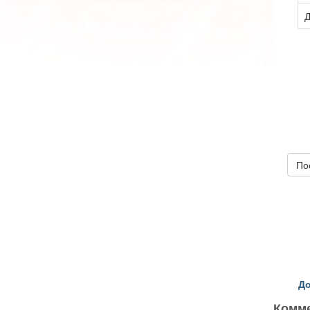
Д
По
До
Комм