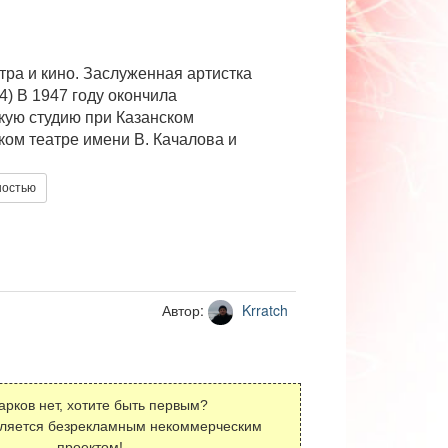
тра и кино. Заслуженная артистка
4) В 1947 году окончила
кую студию при Казанском
ом театре имени В. Качалова и
ностью
Автор:
Krratch
арков нет, хотите быть первым?
вляется безрекламным некоммерческим
проектом!