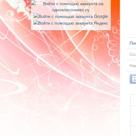
По
Соз
Нав