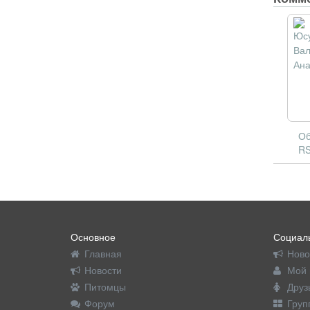
Об
RS
Основное
Социаль
Главная
Ново
Новости
Мой 
Питомцы
Друз
Форум
Груп