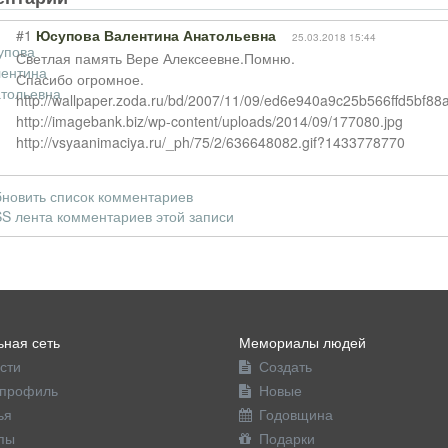
#1
Юсупова Валентина Анатольевна
25.03.2018 15:44
Светлая память Вере Алексеевне.Помню.
Спасибо огромное.
http://wallpaper.zoda.ru/bd/2007/11/09/ed6e940a9c25b566ffd5bf88a
http://imagebank.biz/wp-content/uploads/2014/09/177080.jpg
http://vsyaanimaciya.ru/_ph/75/2/636648082.gif?1433778770
новить список комментариев
S лента комментариев этой записи
ная сеть
Мемориалы людей
сти
Создать
профиль
Новые
ья
Годовщина
пы
Подарки