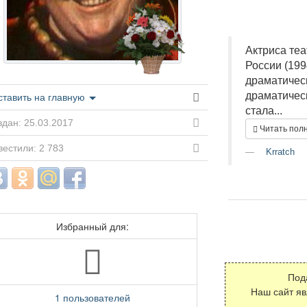
Актриса теа
России (199
драматичес
драматическ
ставить на главную
стала...
дан: 25.03.2017
Читать пол
естили: 2 783
Krratch
Избранный для:
Под
Наш сайт я
1 пользователей