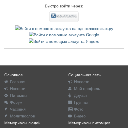
Быстро войти через:
Основное
Социальная сеть
Главная
Новости
Новости
Мой профиль
Питомцы
Друзья
Форум
Группы
Часовня
Фото
Молитвослов
Видео
Мемориалы людей
Мемориалы питомцев