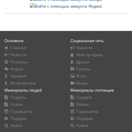
Основное
Социальная сеть
Главная
Новости
Новости
Мой профиль
Питомцы
Друзья
Форум
Группы
Часовня
Фото
Молитвослов
Видео
Мемориалы людей
Мемориалы питомцев
Создать
Создать
Новые
Новые
Годовщина
Годовщина
Подарки
Подарки
Найти
Найти