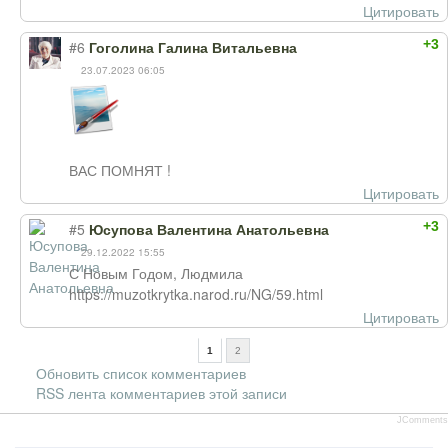
Цитировать
+3
#6
Гоголина Галина Витальевна
23.07.2023 06:05
ВАС ПОМНЯТ !
Цитировать
+3
#5
Юсупова Валентина Анатольевна
29.12.2022 15:55
С Новым Годом, Людмила
https://muzotkrytka.narod.ru/NG/59.html
Цитировать
1
2
Обновить список комментариев
RSS лента комментариев этой записи
JComments