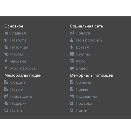
Основное
Социальная сеть
Главная
Новости
Новости
Мой профиль
Питомцы
Друзья
Форум
Группы
Часовня
Фото
Молитвослов
Видео
Мемориалы людей
Мемориалы питомцев
Создать
Создать
Новые
Новые
Годовщина
Годовщина
Подарки
Подарки
Найти
Найти