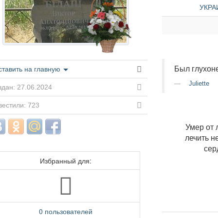
УКРАИ
Был глухоне
ставить на главную
Juliette
дан: 27.06.2024
вестили: 723
Умер от 
лечить н
сер
Избранный для:
0 пользователей