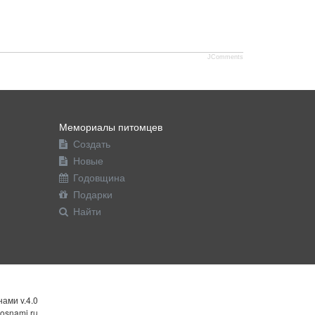
JComments
Мемориалы питомцев
Создать
Новые
Годовщина
Подарки
Найти
ами v.4.0
osnami.ru