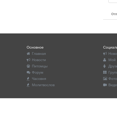
Отп
Основное
Социаль
Главная
Ново
Новости
Мой 
Питомцы
Друз
Форум
Груп
Часовня
Фото
Молитвослов
Виде