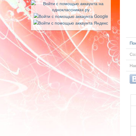
По
Соз
На