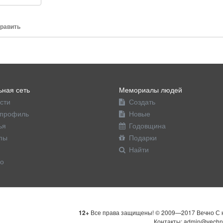
равить
ная сеть
Мемориалы людей
сти
Создать
профиль
Новые
ья
Годовщина
пы
Подарки
Найти
о
12+
Все права защищены! © 2009—2017 Вечно С н
Контакты: admin@vechn