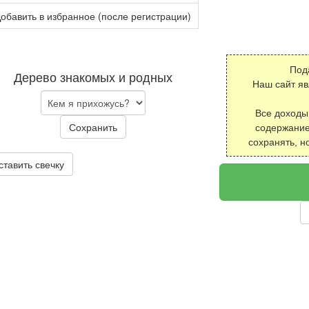
обавить в избранное (после регистрации)
Под
Дерево знакомых и родных
Наш сайт я
Все доходы
Сохранить
содержание
сохранять, н
ставить свечку