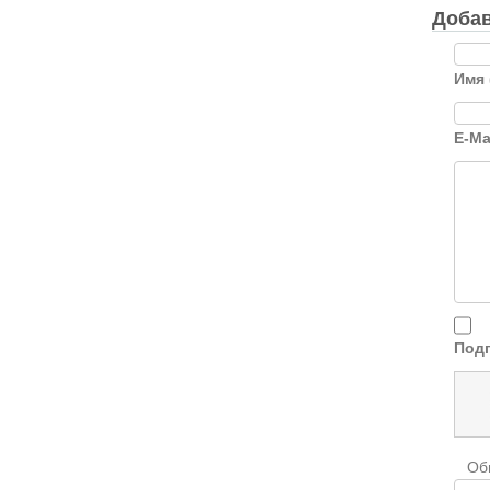
Добав
Имя 
E-Ma
Подп
Об