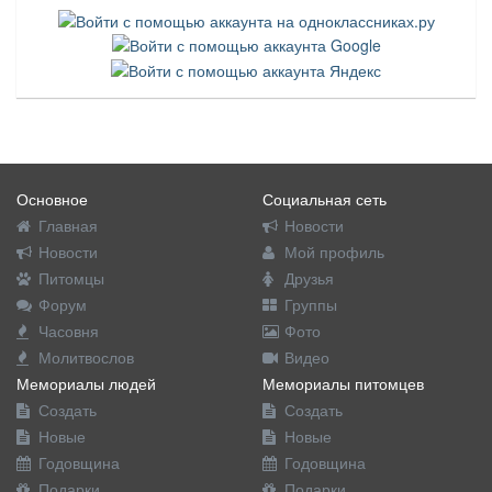
Основное
Социальная сеть
Главная
Новости
Новости
Мой профиль
Питомцы
Друзья
Форум
Группы
Часовня
Фото
Молитвослов
Видео
Мемориалы людей
Мемориалы питомцев
Создать
Создать
Новые
Новые
Годовщина
Годовщина
Подарки
Подарки