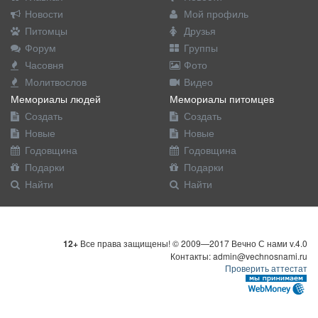
Новости
Мой профиль
Питомцы
Друзья
Форум
Группы
Часовня
Фото
Молитвослов
Видео
Мемориалы людей
Мемориалы питомцев
Создать
Создать
Новые
Новые
Годовщина
Годовщина
Подарки
Подарки
Найти
Найти
12+
Все права защищены! © 2009—2017 Вечно С нами v.4.0
Контакты: admin@vechnosnami.ru
Проверить аттестат