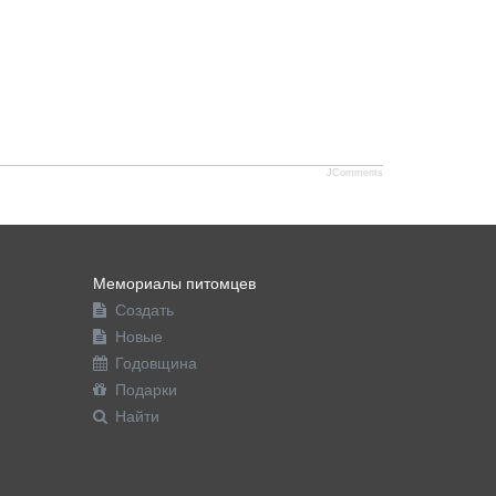
JComments
Мемориалы питомцев
Создать
Новые
Годовщина
Подарки
Найти