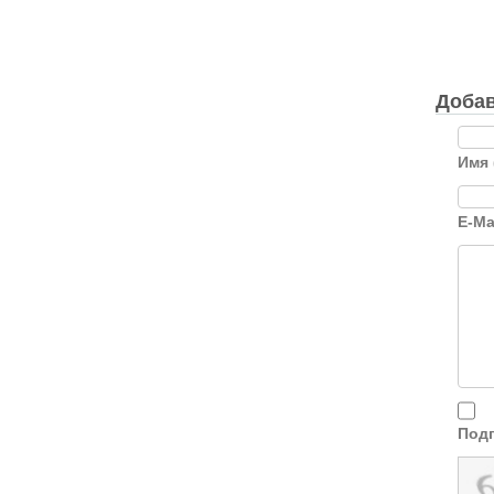
Добав
Имя 
E-Ma
Подп