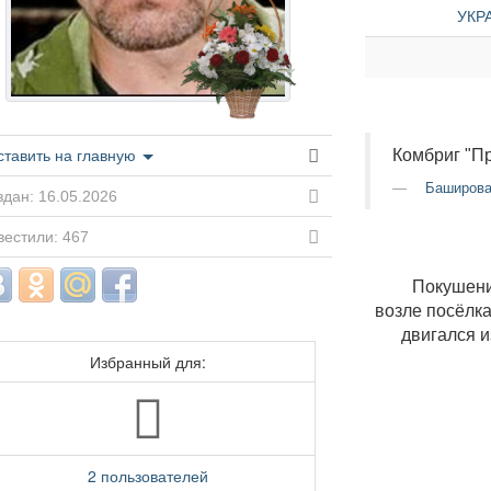
УКРА
Комбриг "Пр
ставить на главную
Баширова
дан: 16.05.2026
вестили: 467
Покушени
возле посёлк
двигался и
Избранный для:
2 пользователей