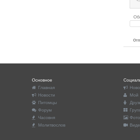
Об
Отп
Основное
Социаль
Главная
Ново
Новости
Мой 
Питомцы
Друз
Форум
Груп
Часовня
Фото
Молитвослов
Виде