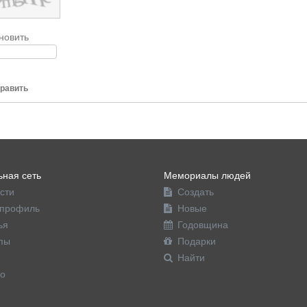
новить
равить
ная сеть
Мемориалы людей
сти
Создать
профиль
Новые
ья
Годовщина
пы
Подарки
Найти
о