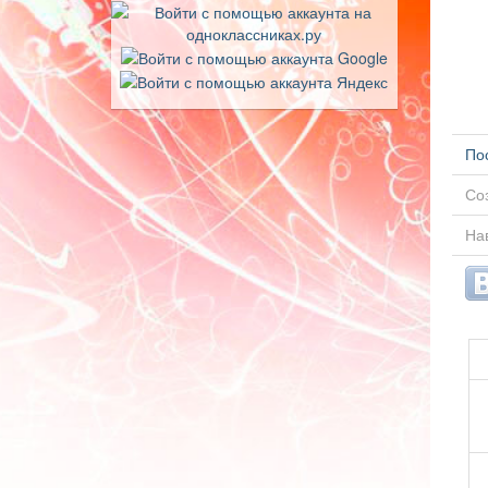
По
Соз
На