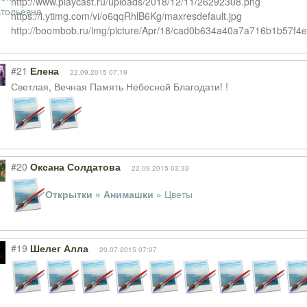
http://www.playcast.ru/uploads/2018/12/11/26292308.png
https://i.ytimg.com/vi/o6qqRhlB6Kg/maxresdefault.jpg
http://boombob.ru/img/picture/Apr/18/cad0b634a40a7a716b1b57f4e
#21
Елена
22.09.2015 07:19
Светлая, Вечная Память Небесной Благодати! !
#20
Оксана Солдатова
22.09.2015 03:33
Открытки » Анимашки
»
Цветы
#19
Шелег Алла
20.07.2015 07:07