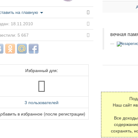
ставить на главную
дан: 18.11.2010
вечная памя
естили: 5 667
Незарегис
Избранный для:
Под
3 пользователей
Наш сайт я
обавить в избранное (после регистрации)
Все доходы
содержание
сохранять, н