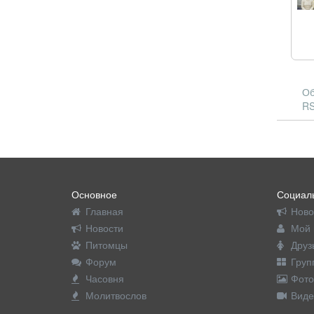
Об
RS
Основное
Социаль
Главная
Ново
Новости
Мой 
Питомцы
Друз
Форум
Груп
Часовня
Фото
Молитвослов
Виде