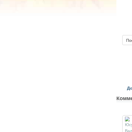
По
До
Комм