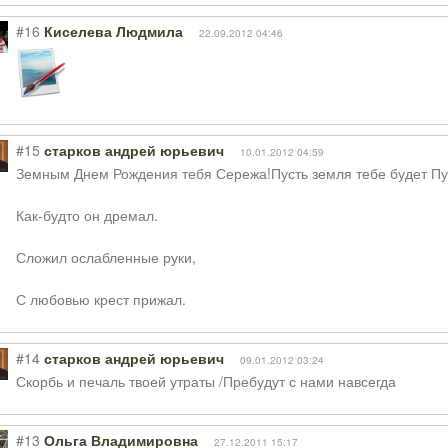
#16
Киселева Людмила
22.09.2012 04:46
#15
старков андрей юрьевич
10.01.2012 04:59
Земным Днем Рождения тебя Сережа!Пусть земля тебе будет Пух
Как-будто он дремал.
Сложил ослабленные руки,
С любовью крест прижал.
#14
старков андрей юрьевич
09.01.2012 03:24
Скорбь и печаль твоей утраты /Пребудут с нами навсегда
#13
Ольга Владимировна
27.12.2011 15:17