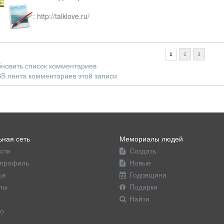
: http://talklove.ru/
1
2
3
новить список комментариев
S лента комментариев этой записи
ная сеть
Мемориалы людей
сти
Создать
профиль
Новые
ья
Годовщина
пы
Подарки
Найти
о