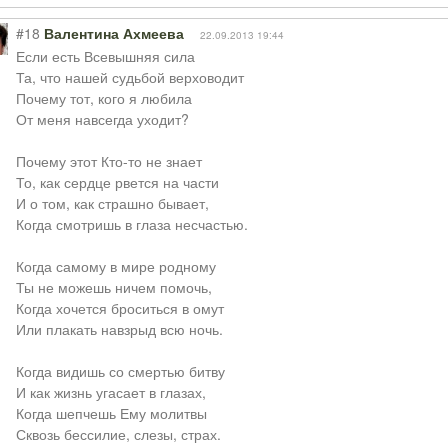
#18
Валентина Ахмеева
22.09.2013 19:44
Если есть Всевышняя сила
Та, что нашей судьбой верховодит
Почему тот, кого я любила
От меня навсегда уходит?
Почему этот Кто-то не знает
То, как сердце рвется на части
И о том, как страшно бывает,
Когда смотришь в глаза несчастью.
Когда самому в мире родному
Ты не можешь ничем помочь,
Когда хочется броситься в омут
Или плакать навзрыд всю ночь.
Когда видишь со смертью битву
И как жизнь угасает в глазах,
Когда шепчешь Ему молитвы
Сквозь бессилие, слезы, страх.