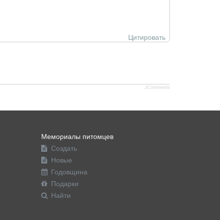
Цитировать
JComments
Мемориалы питомцев
Создать
Новые
Годовщина
Подарки
Найти