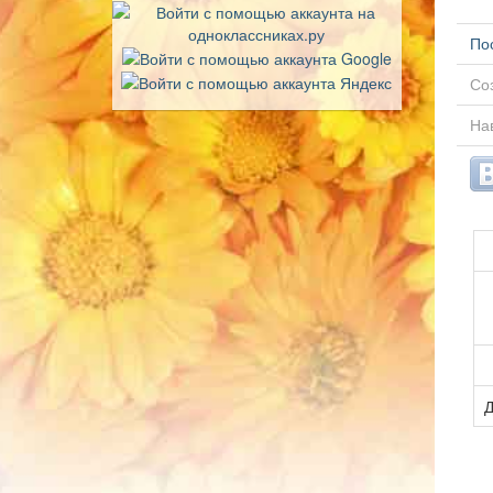
По
Соз
Нав
Д