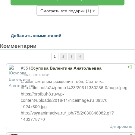
Смотреть все подарки (1)
Добавить комментарий
Комментарии
1
2
3
4
+1
#35
Юсупова Валентина Анатольевна
05.12.2018 15:34
С земным днем рождения тебя, Светочка
http://olnl.net/u24/photo1423/20611380236-0/huge.jpeg
https://profbuh8.ru/wp-
content/uploads/2016/11/niceimage.ru-39370-
1024x600.jpg
http://vsyaanimaciya.ru/_ph/75/2/636648082.gif?
1433778770
Цитировать