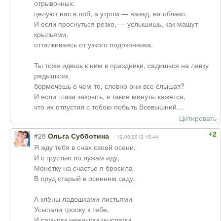
отрывочных,
целуют нас в лоб, а утром — назад, на облако.
И если проснуться резко, — услышишь, как машут
крыльями,
отталкиваясь от узкого подоконника.
Ты тоже идешь к ним в праздники, садишься на лавку
рядышком,
бормочешь о чем-то, словно они все слышат?
И если глаза закрыть, в такие минуты кажется,
что их отпустил с тобою побыть Всевышний…
Цитировать
+2
#28
Ольга Субботина
12.08.2012 15:44
Я жду тебя в снах своей осени,
И с грустью по лужам иду,
Монетку на счастье я бросила
В пруд старый в осеннем саду.
А клёны ладошками-листьями
Усыпали тропку к тебе,
И самыми нежными мыслями