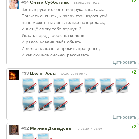
+2
#34
Ольга Субботина
28.08.2015 19:52
Взять в руки то, чего твоя рука касалась...
Прижать сильней, и запах твой вздохнуть!
Быть может, ты лишь только потерялась,
И я ещё смогу тебя вернуть?
Упасть перед тобою на колени,
И рядом усадив, тебя обнять.
И долго плакать, и просить прощенья,
И как скучала сильно, рассказать........
Цитировать
+2
#33
Шелег Алла
20.07.2015 08:40
Цитировать
+2
#32
Марина Давыдова
10.05.2014 09:50