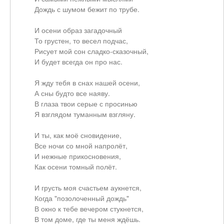
Дождь с шумом бежит по трубе.
И осени образ загадочный
То грустен, то весел подчас,
Рисует мой сон сладко-сказочный,
И будет всегда он про нас.
Я жду тебя в снах нашей осени,
А сны будто все наяву.
В глаза твои серые с просинью
Я взглядом туманным взгляну.
И ты, как моё сновидение,
Все ночи со мной напролёт,
И нежные прикосновения,
Как осени томный полёт.
И грусть моя счастьем аукнется,
Когда "позолоченный дождь"
В окно к тебе вечером стукнется,
В том доме, где ты меня ждёшь.