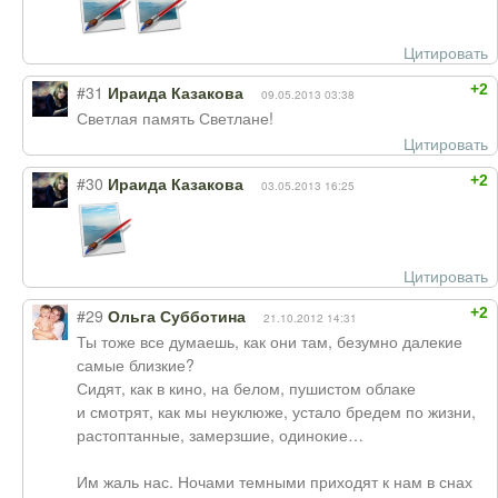
Цитировать
+2
#31
Ираида Казакова
09.05.2013 03:38
Светлая память Светлане!
Цитировать
+2
#30
Ираида Казакова
03.05.2013 16:25
Цитировать
+2
#29
Ольга Субботина
21.10.2012 14:31
Ты тоже все думаешь, как они там, безумно далекие
самые близкие?
Сидят, как в кино, на белом, пушистом облаке
и смотрят, как мы неуклюже, устало бредем по жизни,
растоптанные, замерзшие, одинокие…
Им жаль нас. Ночами темными приходят к нам в снах