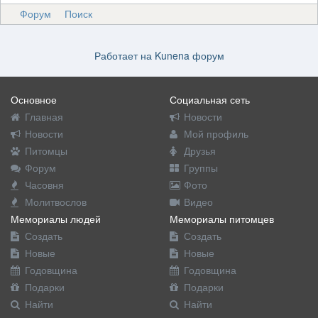
Форум
Поиск
Работает на
Kunena форум
Основное
Социальная сеть
Главная
Новости
Новости
Мой профиль
Питомцы
Друзья
Форум
Группы
Часовня
Фото
Молитвослов
Видео
Мемориалы людей
Мемориалы питомцев
Создать
Создать
Новые
Новые
Годовщина
Годовщина
Подарки
Подарки
Найти
Найти