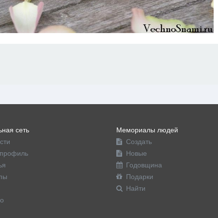
ная сеть
Мемориалы людей
сти
Создать
профиль
Новые
ья
Годовщина
пы
Подарки
Найти
о