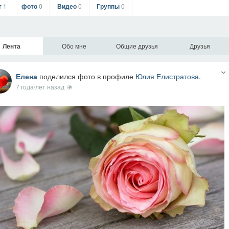
г
1
фото
0
Видео
0
Группы
0
Лента
Обо мне
Общие друзья
Друзья
Елена
поделился фото в профиле
Юлия Елистратова
.
7 года/лет назад