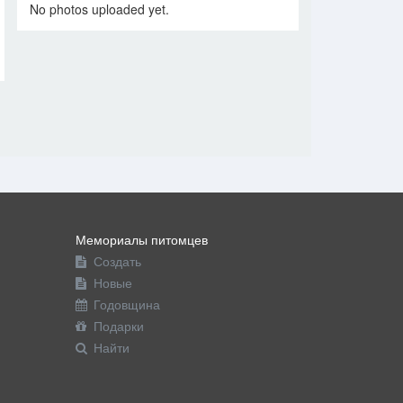
No photos uploaded yet.
Мемориалы питомцев
Создать
Новые
Годовщина
Подарки
Найти