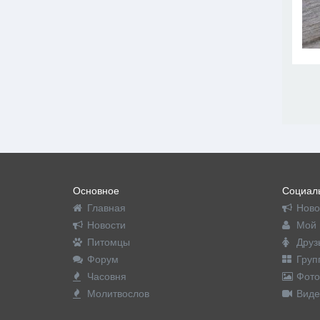
Основное
Социаль
Главная
Ново
Новости
Мой 
Питомцы
Друз
Форум
Груп
Часовня
Фото
Молитвослов
Виде