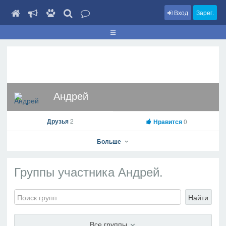
Вход
Зарег.
Андрей
Друзья
2
Нравится
0
Больше
Группы участника Андрей.
Андрей
Найти
На профиль
В друзья
Фото
Видео
Написать сообщение
Все группы