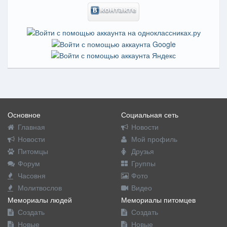
Основное
Социальная сеть
Главная
Новости
Новости
Мой профиль
Питомцы
Друзья
Форум
Группы
Часовня
Фото
Молитвослов
Видео
Мемориалы людей
Мемориалы питомцев
Создать
Создать
Новые
Новые