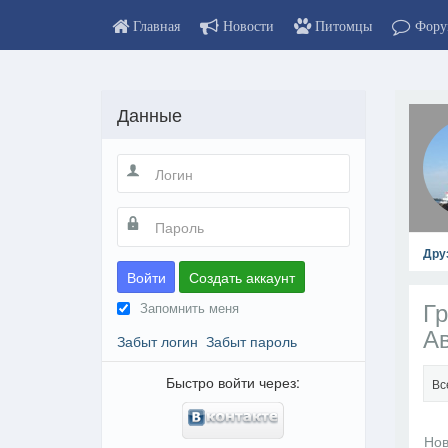
Главная
Новости
Питомцы
Фору
Данные
Дру
Войти
Создать аккаунт
Г
Запомнить меня
Ав
Забыт логин
Забыт пароль
Быстро войти через:
Вс