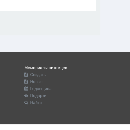
В друзья
Фото
Видео
Написать сообщение
Мемориалы питомцев
Создать
Новые
Годовщина
Подарки
Найти