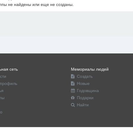
ппы не найдены или еще не созданы.
офиль
ная сеть
Мемориалы людей
сти
Создать
профиль
Новые
ья
Годовщина
пы
Подарки
Найти
о