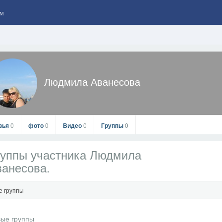
м
Людмила Аванесова
зья
0
фото
0
Видео
0
Группы
0
руппы участника Людмила
анесова.
е группы
Людмила Аванесова