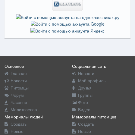
Основное
Социальная сеть
Главная
Новости
Новости
Мой профиль
Питомцы
Друзья
Форум
Группы
Часовня
Фото
Молитвослов
Видео
Мемориалы людей
Мемориалы питомцев
Создать
Создать
Новые
Новые