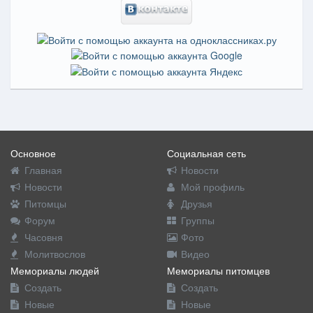
Основное
Социальная сеть
Главная
Новости
Новости
Мой профиль
Питомцы
Друзья
Форум
Группы
Часовня
Фото
Молитвослов
Видео
Мемориалы людей
Мемориалы питомцев
Создать
Создать
Новые
Новые