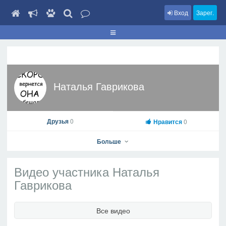
Вход
Зарег.
Наталья Гаврикова
Друзья
0
Нравится
0
Больше
Видео участника Наталья
Гаврикова
Наталья Гаврикова
Все видео
На профиль
В друзья
Фото
Видео
Написать сообщение