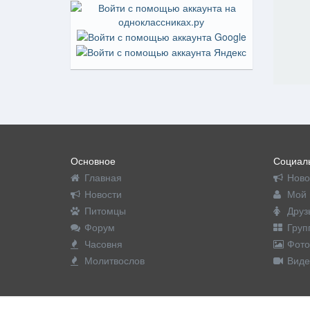
Основное
Социаль
Главная
Ново
Новости
Мой 
Питомцы
Друз
Форум
Груп
Часовня
Фото
Молитвослов
Виде