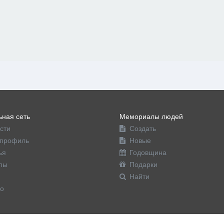
ная сеть
Мемориалы людей
сти
Создать
профиль
Новые
ья
Годовщина
пы
Подарки
Найти
о