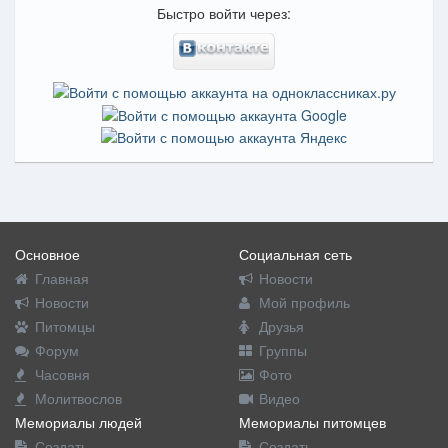
Быстро войти через:
Основное
Социальная сеть
Главная
Новости
Новости
Мой профиль
Питомцы
Друзья
Форум
Группы
Часовня
Фото
Молитвослов
Видео
Мемориалы людей
Мемориалы питомцев
Создать
Создать