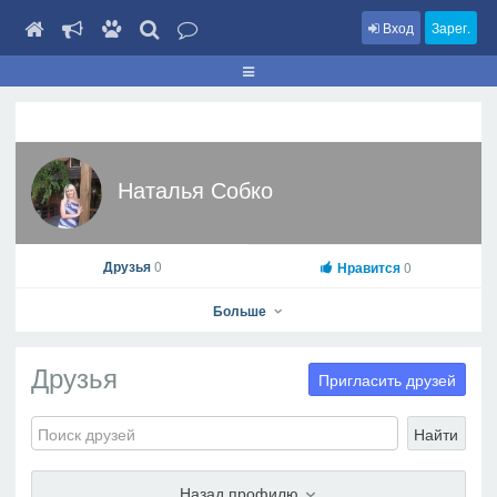
Вход
Зарег.
Наталья Собко
Друзья
0
Нравится
0
Больше
Друзья
Пригласить друзей
Найти
Наталья Собко
На профиль
Назад профилю
В друзья
Фото
Видео
Написать сообщение