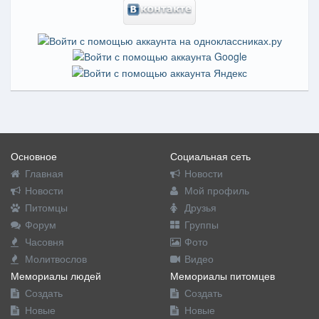
Основное
Социальная сеть
Главная
Новости
Новости
Мой профиль
Питомцы
Друзья
Форум
Группы
Часовня
Фото
Молитвослов
Видео
Мемориалы людей
Мемориалы питомцев
Создать
Создать
Новые
Новые