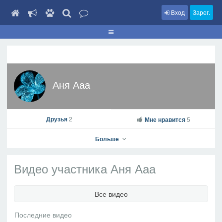
Вход
Зарег.
Аня Ааа
Друзья
2
Мне нравится
5
Больше
Видео участника Аня Ааа
Аня Ааа
Все видео
На профиль
В друзья
Фото
Видео
Написать сообщение