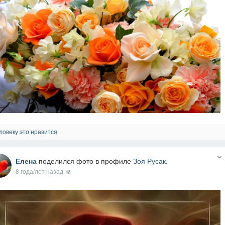
ловеку это нравится
Елена
поделился фото в профиле
Зоя Русак
.
8 года/лет назад