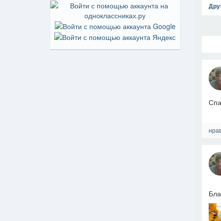
Дру
Спа
нрав
Бла