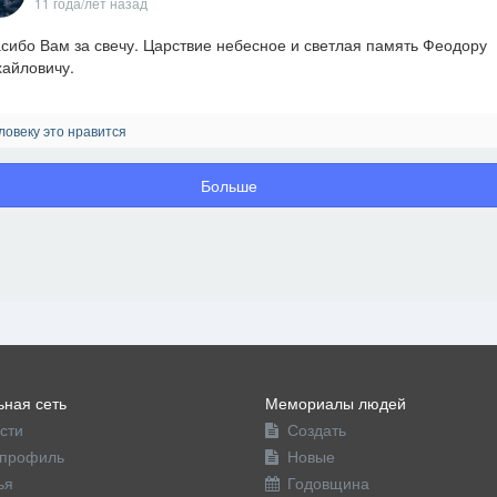
11 года/лет назад
сибо Вам за свечу. Царствие небесное и светлая память Феодору
айловичу.
ловеку это нравится
Больше
ная сеть
Мемориалы людей
сти
Создать
профиль
Новые
ья
Годовщина