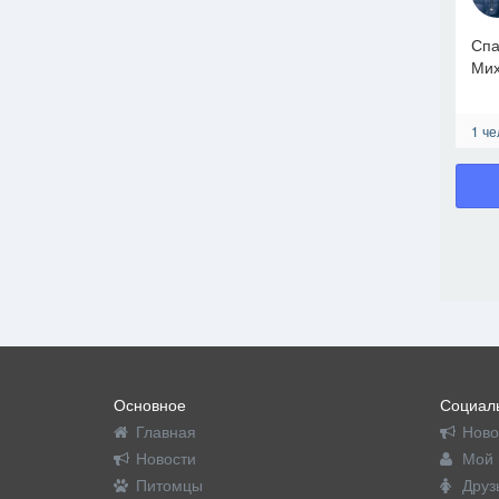
Спа
Мих
1 че
Основное
Социаль
Главная
Ново
Новости
Мой 
Питомцы
Друз