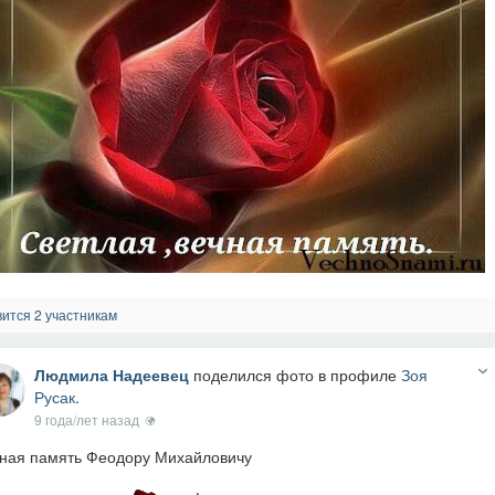
ится 2 участникам
Людмила Надеевец
поделился фото в профиле
Зоя
Русак
.
9 года/лет назад
ная память Феодору Михайловичу