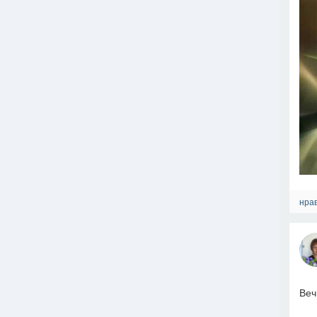
нрав
Веч