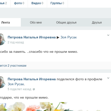
зья
2
фото
0
Видео
0
Группы
0
Лента
Обо мне
Общие друзья
Друзья
Петрова Наталья Игоревна
▶
Зоя Русак
2 год назад
сибо за память. ..спасибо что не прошли мимо.
ится 2 участникам
Петрова Наталья Игоревна
поделился фото в профиле
Зоя Русак
.
5 года/лет назад
годарю, что не прошли мимо.