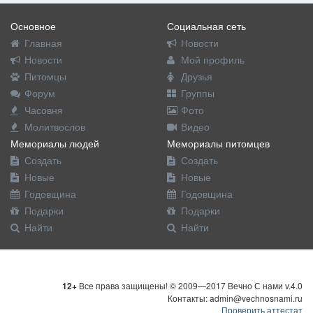
Основное
Социальная сеть
Главная
Новости
Новости
Мой профиль
Питомцы
Друзья
Форум
Группы
Часовня
Фото
Молитвослов
Видео
Мемориалы людей
Мемориалы питомцев
Создать
Создать
Новые
Новые
Годовщина
Годовщина
Подарки
Подарки
Найти
Найти
12+
Все права защищены! © 2009—2017 Вечно С нами v.4.0
Контакты: admin@vechnosnami.ru
Проверить аттестат