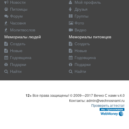
Новости
Мой профиль
Питомцы
Друзья
Форум
Группы
Часовня
Фото
Молитвослов
Видео
Мемориалы людей
Мемориалы питомцев
Создать
Создать
Новые
Новые
Годовщина
Годовщина
Подарки
Подарки
Найти
Найти
12+
Все права защищены! © 2009—2017 Вечно С нами v.4.0
Контакты: admin@vechnosnami.ru
Проверить аттестат