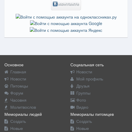
Основное
Социальная сеть
Главная
Новости
Новости
Мой профиль
Питомцы
Друзья
Форум
Группы
Часовня
Фото
Молитвослов
Видео
Мемориалы людей
Мемориалы питомцев
Создать
Создать
Новые
Новые