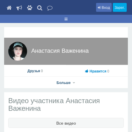
Вход
Зарег.
Анастасия Важенина
Друзья
0
Нравится
0
Больше
Видео участника Анастасия
Важенина
Анастасия Важенина
Все видео
На профиль
В друзья
Фото
Видео
Написать сообщение