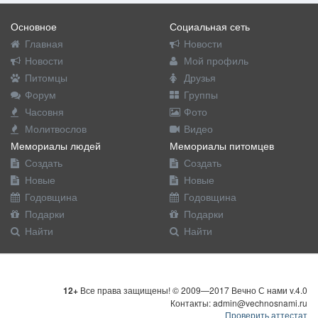
Основное
Социальная сеть
Главная
Новости
Новости
Мой профиль
Питомцы
Друзья
Форум
Группы
Часовня
Фото
Молитвослов
Видео
Мемориалы людей
Мемориалы питомцев
Создать
Создать
Новые
Новые
Годовщина
Годовщина
Подарки
Подарки
Найти
Найти
12+
Все права защищены! © 2009—2017 Вечно С нами v.4.0
Контакты: admin@vechnosnami.ru
Проверить аттестат