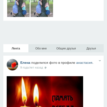
Лента
Обо мне
Общие друзья
Друзья
Елена
поделился фото в профиле
анастасия
.
9 года/лет назад