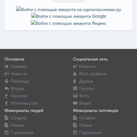
Основное
Социальная сеть
Главная
Новости
Новости
Мой профиль
Питомцы
Друзья
Форум
Группы
Часовня
Фото
Молитвослов
Видео
Мемориалы людей
Мемориалы питомцев
Создать
Создать
Новые
Новые
Годовщина
Годовщина