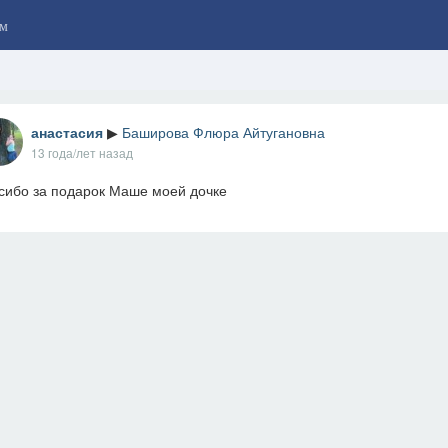
м
анастасия
▶
Баширова Флюра Айтугановна
13 года/лет назад
сибо за подарок Маше моей дочке