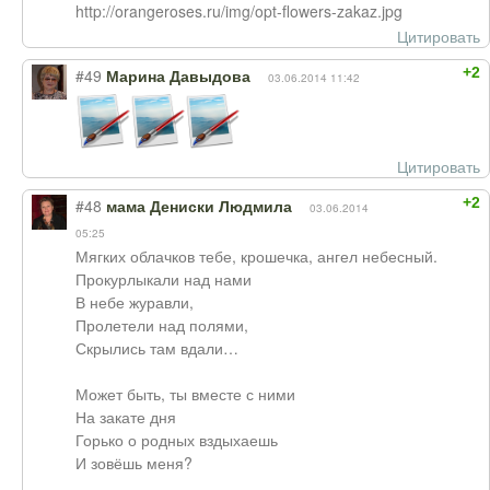
http://orangeroses.ru/img/opt-flowers-zakaz.jpg
Цитировать
+2
#49
Марина Давыдова
03.06.2014 11:42
Цитировать
+2
#48
мама Дениски Людмила
03.06.2014
05:25
Мягких облачков тебе, крошечка, ангел небесный.
Прокурлыкали над нами
В небе журавли,
Пролетели над полями,
Скрылись там вдали…
Может быть, ты вместе с ними
На закате дня
Горько о родных вздыхаешь
И зовёшь меня?