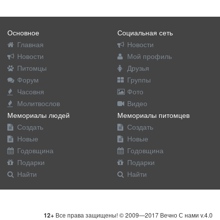
Основное
Социальная сеть
Главная
Новости
Новости
Мой профиль
Питомцы
Друзья
Форум
Группы
Часовня
Фото
Молитвослов
Видео
Мемориалы людей
Мемориалы питомцев
Создать
Создать
Новые
Новые
Годовщина
Годовщина
Подарки
Подарки
Найти
Найти
12+
Все права защищены! © 2009—2017 Вечно С нами v.4.0