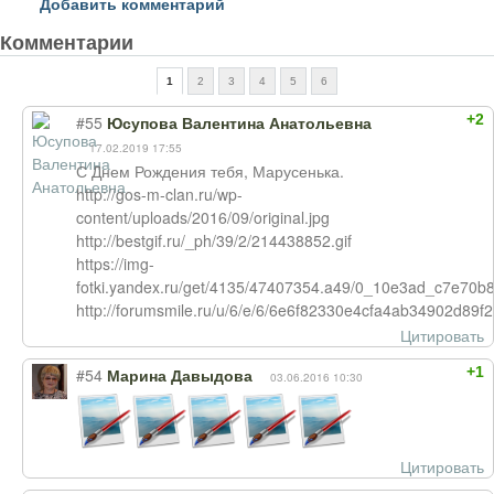
Добавить комментарий
Комментарии
1
2
3
4
5
6
+2
#55
Юсупова Валентина Анатольевна
17.02.2019 17:55
С Днем Рождения тебя, Марусенька.
http://gos-m-clan.ru/wp-
content/uploads/2016/09/original.jpg
http://bestgif.ru/_ph/39/2/214438852.gif
https://img-
fotki.yandex.ru/get/4135/47407354.a49/0_10e3ad_c7e70b8
http://forumsmile.ru/u/6/e/6/6e6f82330e4cfa4ab34902d89f2
Цитировать
+1
#54
Марина Давыдова
03.06.2016 10:30
Цитировать