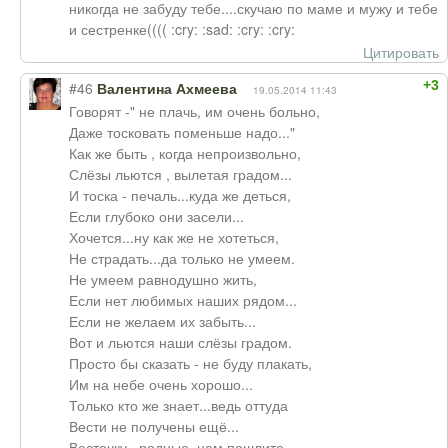
никогда не забуду тебе....скучаю по маме и мужу и тебе
и сестренке(((( :cry: :sad: :cry: :cry:
Цитировать
+3
#46
Валентина Ахмеева
19.05.2014 11:43
Говорят -" не плачь, им очень больно,
Даже тосковать поменьше надо..."
Как же быть , когда непроизвольно,
Слёзы льются , вылетая градом...
И тоска - печаль...куда же деться,
Если глубоко они засели...
Хочется...ну как же не хотеться,
Не страдать...да только не умеем.
Не умеем равнодушно жить,
Если нет любимых наших рядом...
Если не желаем их забыть...
Вот и льются наши слёзы градом.
Просто бы сказать - не буду плакать,
Им на небе очень хорошо...
Только кто же знает...ведь оттуда
Вести не получены ещё...
Весточку , родные, нам пошлите,