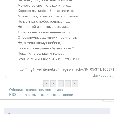
Можете во сне , иль как иначе...
Хорошо ль живёте ? -расскажите,
Может правда мы напрасно плачем...
Но молчат с небес родные наши...
Нет вестей и знаками иными...
Только слёз накопленные чаши,
Опрокинулись дождями проливными.
Ну, а если плачут небеса,
Как мы равнодушно будем жить ?
Пока их не услышим голоса,
БУДЕМ МЫ И ПЛАКАТЬ И ГРУСТИТЬ.
http://img1.liveinternet.ru/images/attach/c/9/105/371/1
Цитировать
1
2
3
4
5
6
Обновить список комментариев
RSS лента комментариев этой записи
JComments