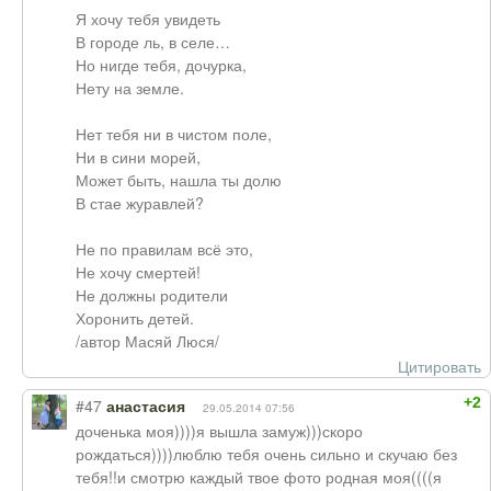
Я хочу тебя увидеть
В городе ль, в селе…
Но нигде тебя, дочурка,
Нету на земле.
Нет тебя ни в чистом поле,
Ни в сини морей,
Может быть, нашла ты долю
В стае журавлей?
Не по правилам всё это,
Не хочу смертей!
Не должны родители
Хоронить детей.
/автор Масяй Люся/
Цитировать
+2
#47
анастасия
29.05.2014 07:56
доченька моя))))я вышла замуж)))скоро
рождаться))))люблю тебя очень сильно и скучаю без
тебя!!и смотрю каждый твое фото родная моя((((я