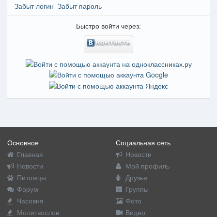
Забыт логин
Забыт пароль
Быстро войти через:
Основное
Социальная сеть
Главная
Новости
Новости
Мой профиль
Питомцы
Друзья
Форум
Группы
Часовня
Фото
Молитвослов
Видео