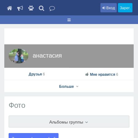
Вход
Зарег.
анастасия
Друзья
6
Мне нравится
6
Больше
Фото
анастасия
Альбомы группы
На профиль
В друзья
Фото
Видео
Написать сообщение