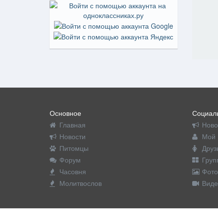
Основное
Социаль
Главная
Ново
Новости
Мой 
Питомцы
Друз
Форум
Груп
Часовня
Фото
Молитвослов
Виде