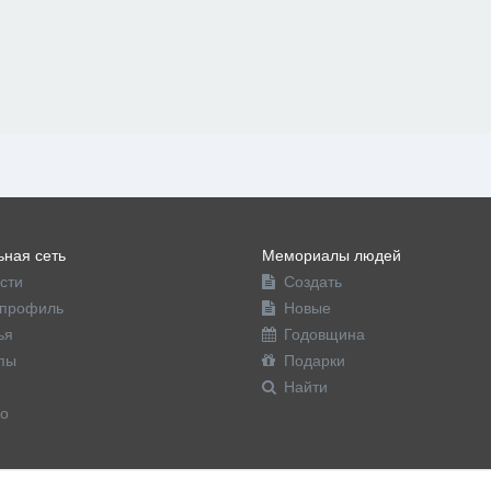
ная сеть
Мемориалы людей
сти
Создать
профиль
Новые
ья
Годовщина
пы
Подарки
Найти
о