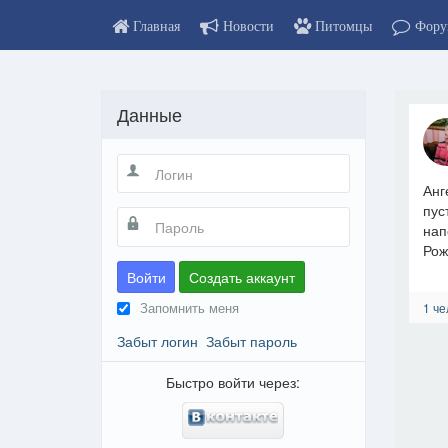
Главная
Новости
Питомцы
Фору
Данные
Анг
пус
нап
Рож
Войти
Создать аккаунт
Запомнить меня
1 че
Забыт логин
Забыт пароль
Быстро войти через: