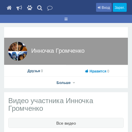
Вход
Зарег.
Инночка Громченко
Друзья
0
Нравится
0
Больше
Видео участника Инночка
Громченко
Инночка Громченко
Все видео
На профиль
В друзья
Фото
Видео
Написать сообщение