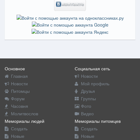
Основное
Социальная сеть
Главная
Новости
Новости
Мой профиль
Питомцы
Друзья
Форум
Группы
Часовня
Фото
Молитвослов
Видео
Мемориалы людей
Мемориалы питомцев
Создать
Создать
Новые
Новые