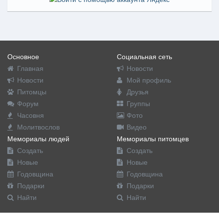
Основное
Социальная сеть
Главная
Новости
Новости
Мой профиль
Питомцы
Друзья
Форум
Группы
Часовня
Фото
Молитвослов
Видео
Мемориалы людей
Мемориалы питомцев
Создать
Создать
Новые
Новые
Годовщина
Годовщина
Подарки
Подарки
Найти
Найти