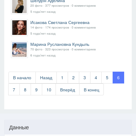
Шелдон Аделина
20 фото ‧ 377 просмотров ‧ 0 комментариев
5 года/лет назад
Исакова Светлана Сергеевна
14 фото ‧ 174 просмотров ‧ 0 комментариев
5 года/лет назад
Марина Руслановна Кундыль
70 фото ‧ 323 просмотров ‧ 0 комментариев
6 года/лет назад
В начало
Назад
1
2
3
4
5
6
7
8
9
10
Вперёд
В конец
Данные