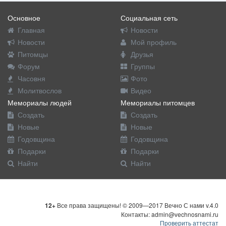
Основное
Социальная сеть
Главная
Новости
Новости
Мой профиль
Питомцы
Друзья
Форум
Группы
Часовня
Фото
Молитвослов
Видео
Мемориалы людей
Мемориалы питомцев
Создать
Создать
Новые
Новые
Годовщина
Годовщина
Подарки
Подарки
Найти
Найти
12+
Все права защищены! © 2009—2017 Вечно С нами v.4.0
Контакты: admin@vechnosnami.ru
Проверить аттестат