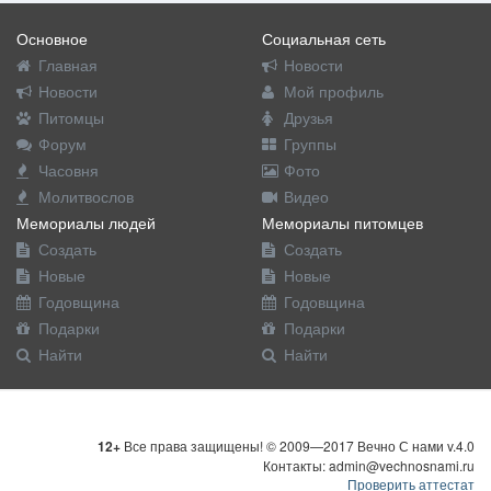
Основное
Социальная сеть
Главная
Новости
Новости
Мой профиль
Питомцы
Друзья
Форум
Группы
Часовня
Фото
Молитвослов
Видео
Мемориалы людей
Мемориалы питомцев
Создать
Создать
Новые
Новые
Годовщина
Годовщина
Подарки
Подарки
Найти
Найти
12+
Все права защищены! © 2009—2017 Вечно С нами v.4.0
Контакты: admin@vechnosnami.ru
Проверить аттестат