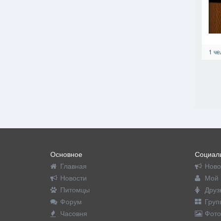
1 че
Основное
Социаль
Главная
Ново
Новости
Мой 
Питомцы
Друз
Форум
Груп
Часовня
Фото