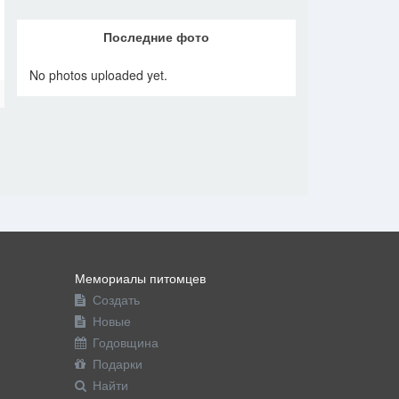
Последние фото
No photos uploaded yet.
Мемориалы питомцев
Создать
Новые
Годовщина
Подарки
Найти