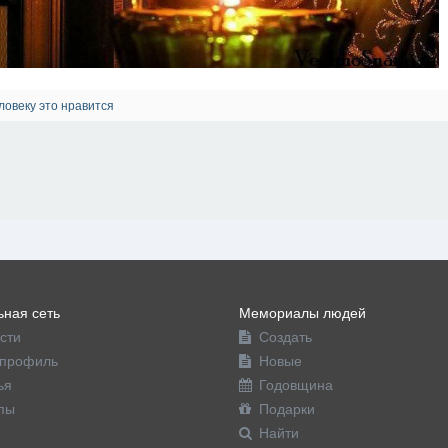
ловеку это нравится
ная сеть
Мемориалы людей
сти
Создать
профиль
Новые
ья
Годовщина
пы
Подарки
Найти