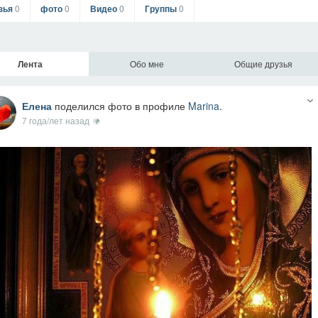
зья
0
фото
0
Видео
0
Группы
0
Лента
Обо мне
Общие друзья
Елена
поделился фото в профиле
Marina
.
7 года/лет назад