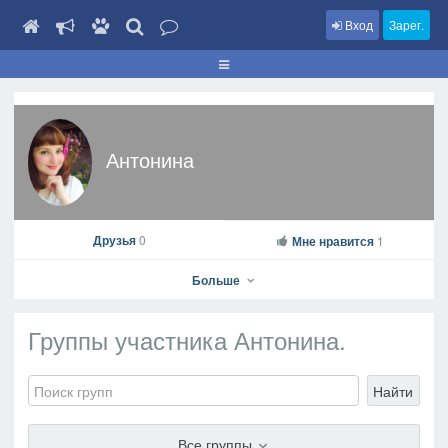
Вход
Зарег.
Антонина
Друзья
0
Мне нравится
1
Больше
Группы участника Антонина.
Найти
Антонина
На профиль
Все группы
В друзья
Фото
Видео
Написать сообщение