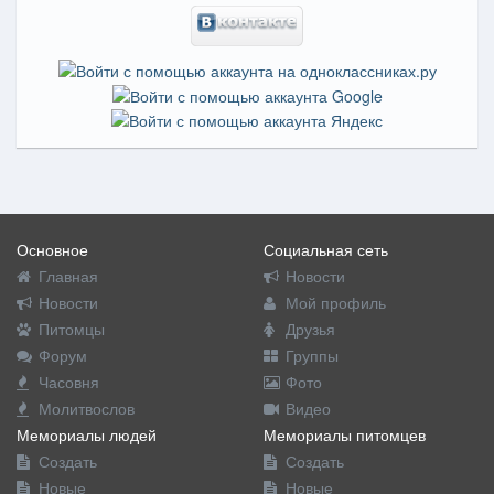
Основное
Социальная сеть
Главная
Новости
Новости
Мой профиль
Питомцы
Друзья
Форум
Группы
Часовня
Фото
Молитвослов
Видео
Мемориалы людей
Мемориалы питомцев
Создать
Создать
Новые
Новые