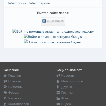
Забыт логин
Забыт пароль
Быстро войти через:
Основное
Социальная сеть
Главная
Новости
Новости
Мой профиль
Питомцы
Друзья
Форум
Группы
Часовня
Фото
Молитвослов
Видео