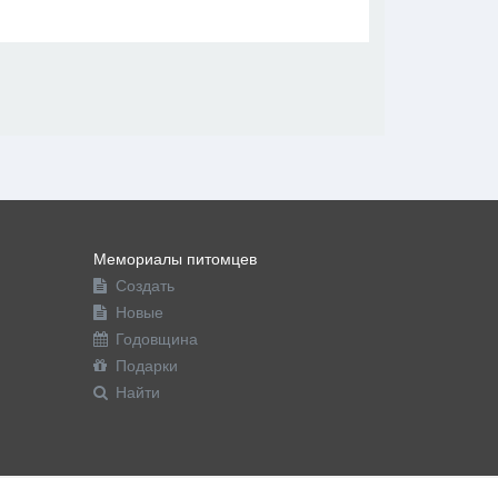
В друзья
Фото
Видео
Написать сообщение
Мемориалы питомцев
Создать
Новые
Годовщина
Подарки
Найти