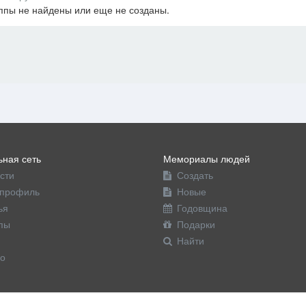
ппы не найдены или еще не созданы.
офиль
ная сеть
Мемориалы людей
сти
Создать
профиль
Новые
ья
Годовщина
пы
Подарки
Найти
о