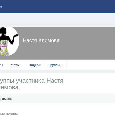
м
Настя Климова
г
1
фото
0
Видео
0
Группы
0
уппы участника Настя
лимова.
е группы
Настя Климова