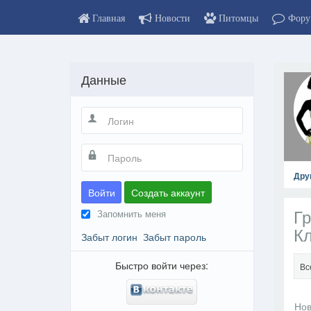
Главная
Новости
Питомцы
Фору
Данные
Дру
Войти
Создать аккаунт
Гр
Запомнить меня
К
Забыт логин
Забыт пароль
Быстро войти через:
Вс