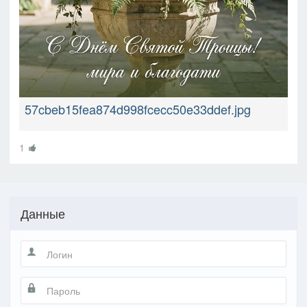
57cbeb15fea874d998fcecc50e33ddef.jpg
1
Данные