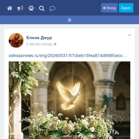
Вход
Зарег.
Елена Джур
2 месяц назад
odessanews.ru/img/20260531/57cbeb15fea874d998fcecc…