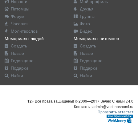
Новости
Мой профиль
Питомцы
Друзья
Форум
Группы
Часовня
Фото
Молитвослов
Видео
Мемориалы людей
Мемориалы питомцев
Создать
Создать
Новые
Новые
Годовщина
Годовщина
Подарки
Подарки
Найти
Найти
12+
Все права защищены! © 2009—2017 Вечно С нами v.4.0
Контакты: admin@vechnosnami.ru
Проверить аттестат