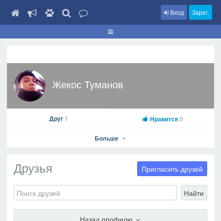
Вход
Зарег.
Жекос Туманов
Друг
1
Нравится
0
Больше
Друзья
Пригласить друзей
Найти
Жекос Туманов
На профиль
Назад профилю
В друзья
Фото
Видео
Написать сообщение