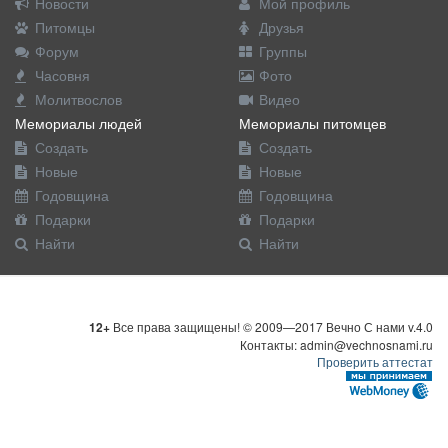
Новости
Мой профиль
Питомцы
Друзья
Форум
Группы
Часовня
Фото
Молитвослов
Видео
Мемориалы людей
Мемориалы питомцев
Создать
Создать
Новые
Новые
Годовщина
Годовщина
Подарки
Подарки
Найти
Найти
12+
Все права защищены! © 2009—2017 Вечно С нами v.4.0
Контакты: admin@vechnosnami.ru
Проверить аттестат