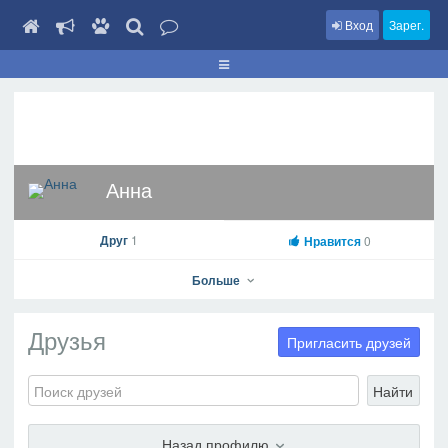
Вход
Зарег.
Анна
Друг
1
Нравится
0
Больше
Друзья
Пригласить друзей
Анна
Найти
На профиль
В друзья
Фото
Видео
Написать сообщение
Назад профилю